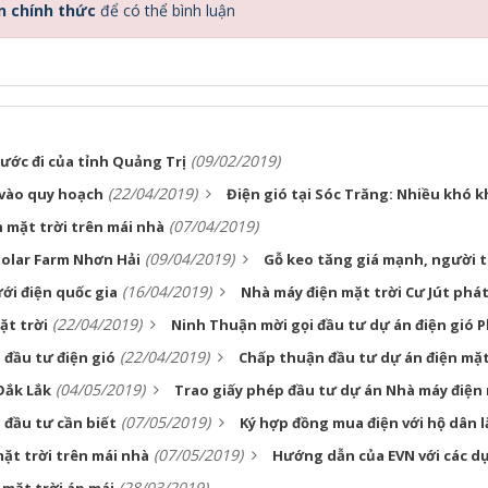
n chính thức
để có thể bình luận
(09/02/2019)
ước đi của tỉnh Quảng Trị
(22/04/2019)
 vào quy hoạch
Điện gió tại Sóc Trăng: Nhiều khó 
(07/04/2019)
 mặt trời trên mái nhà
(09/04/2019)
Solar Farm Nhơn Hải
Gỗ keo tăng giá mạnh, người t
(16/04/2019)
ới điện quốc gia
Nhà máy điện mặt trời Cư Jút phá
(22/04/2019)
ặt trời
Ninh Thuận mời gọi đầu tư dự án điện gió 
(22/04/2019)
 đầu tư điện gió
Chấp thuận đầu tư dự án điện mặt
(04/05/2019)
Đắk Lắk
Trao giấy phép đầu tư dự án Nhà máy điện
(07/05/2019)
 đầu tư cần biết
Ký hợp đồng mua điện với hộ dân 
(07/05/2019)
ặt trời trên mái nhà
Hướng dẫn của EVN với các dự
(28/03/2019)