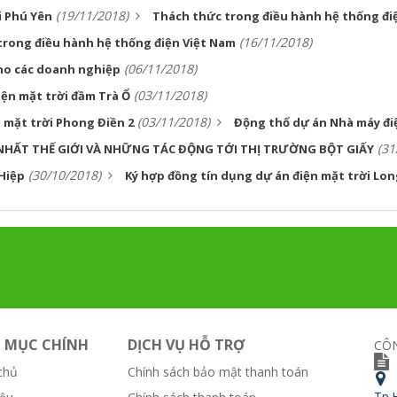
(19/11/2018)
i Phú Yên
Thách thức trong điều hành hệ thống điệ
(16/11/2018)
 trong điều hành hệ thống điện Việt Nam
(06/11/2018)
cho các doanh nghiệp
(03/11/2018)
ện mặt trời đầm Trà Ổ
(03/11/2018)
 mặt trời Phong Điền 2
Động thổ dự án Nhà máy điệ
(31
NHẤT THẾ GIỚI VÀ NHỮNG TÁC ĐỘNG TỚI THỊ TRƯỜNG BỘT GIẤY
(30/10/2018)
 Hiệp
Ký hợp đồng tín dụng dự án điện mặt trời Lo
 MỤC CHÍNH
DỊCH VỤ HỖ TRỢ
CÔN
chủ
Chính sách bảo mật thanh toán
Tp.