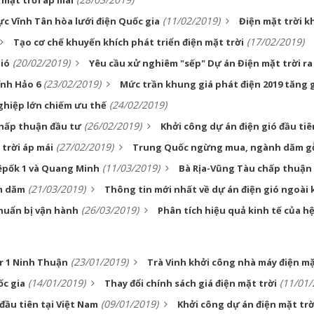
 mặt trời áp mái
(11/02/2019)
ực Vĩnh Tân hòa lưới điện Quốc gia
Điện mặt trời 
(17/02/2019)
Tạo cơ chế khuyến khích phát triển điện mặt trời
(20/02/2019)
gió
Yêu cầu xử nghiêm "sếp" Dự án Điện mặt trời ra
(23/02/2019)
ĩnh Hảo 6
Mức trần khung giá phát điện 2019 tăng 
(24/02/2019)
ghiệp lớn chiếm ưu thế
(26/02/2019)
chấp thuận đầu tư
Khởi công dự án điện gió đầu ti
(27/02/2019)
 trời áp mái
Trung Quốc ngừng mua, ngành dăm gỗ
(11/03/2019)
êpốk 1 và Quang Minh
Bà Rịa-Vũng Tàu chấp thuận 
(21/03/2019)
ăm dăm
Thông tin mới nhất về dự án điện gió ngoài 
(26/03/2019)
chuẩn bị vận hành
Phân tích hiệu quả kinh tế của h
(23/01/2019)
r 1 Ninh Thuận
Trà Vinh khởi công nhà máy điện mặ
(14/01/2019)
(11/01/
ốc gia
Thay đổi chính sách giá điện mặt trời
(09/01/2019)
đầu tiên tại Việt Nam
Khởi công dự án điện mặt trờ