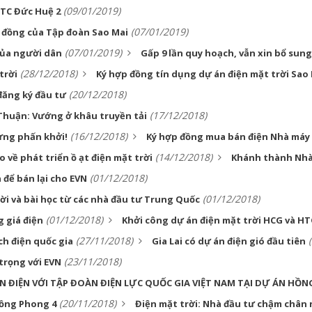
(09/01/2019)
TTC Đức Huệ 2
(07/01/2019)
tỉ đồng của Tập đoàn Sao Mai
(07/01/2019)
 của người dân
Gấp 9 lần quy hoạch, vẫn xin bổ sung
(28/12/2018)
trời
Ký hợp đồng tín dụng dự án điện mặt trời Sao
(20/12/2018)
đăng ký đầu tư
(17/12/2018)
 Thuận: Vướng ở khâu truyền tải
(16/12/2018)
ừng phấn khởi!
Ký hợp đồng mua bán điện Nhà máy 
(14/12/2018)
về phát triển ồ ạt điện mặt trời
Khánh thành Nhà 
(01/12/2018)
 để bán lại cho EVN
(01/12/2018)
ời và bài học từ các nhà đầu tư Trung Quốc
(01/12/2018)
g giá điện
Khởi công dự án điện mặt trời HCG và HT
(27/11/2018)
ch điện quốc gia
Gia Lai có dự án điện gió đầu tiên
(23/11/2018)
trọng với EVN
 ĐIỆN VỚI TẬP ĐOÀN ĐIỆN LỰC QUỐC GIA VIỆT NAM TẠI DỰ ÁN HỒN
(20/11/2018)
Hồng Phong 4
Điện mặt trời: Nhà đầu tư chậm chân 