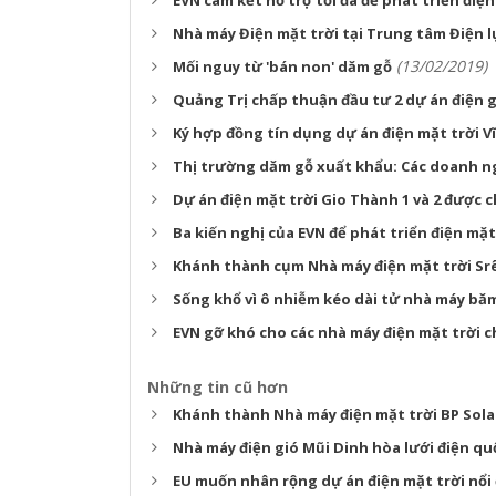
EVN cam kết hỗ trợ tối đa để phát triển điện
Nhà máy Điện mặt trời tại Trung tâm Điện l
(13/02/2019)
Mối nguy từ 'bán non' dăm gỗ
Quảng Trị chấp thuận đầu tư 2 dự án điện 
Ký hợp đồng tín dụng dự án điện mặt trời V
Thị trường dăm gỗ xuất khẩu: Các doanh n
Dự án điện mặt trời Gio Thành 1 và 2 được 
Ba kiến nghị của EVN để phát triển điện mặt
Khánh thành cụm Nhà máy điện mặt trời Sr
Sống khổ vì ô nhiễm kéo dài tử nhà máy b
EVN gỡ khó cho các nhà máy điện mặt trời 
Những tin cũ hơn
Khánh thành Nhà máy điện mặt trời BP Sola
Nhà máy điện gió Mũi Dinh hòa lưới điện qu
EU muốn nhân rộng dự án điện mặt trời nổi 