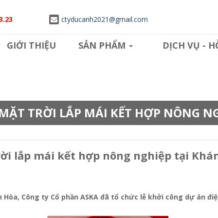
3.23
ctyducanh2021@gmail.com
GIỚI THIỆU
SẢN PHẨM
DỊCH VỤ - 
MẶT TRỜI LẮP MÁI KẾT HỢP NÔNG N
rời lắp mái kết hợp nông nghiệp tại Khá
 Hòa, Công ty Cổ phần ASKA đã tổ chức lễ khởi công dự án điệ