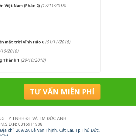
(17/11/2018)
n Việt Nam (Phần 2)
(01/11/2018)
n mặt trời Vĩnh Hảo 6
/10/2018)
(29/10/2018)
ng Thành 1
TƯ VẤN MIỄN PHÍ
G TY TNHH ĐT VÀ TM ĐỨC ANH
M.S.D.N: 0316911908
Địa chỉ:
269/2A Lê Văn Thịnh, Cát Lái, Tp Thủ Đức,
HCM