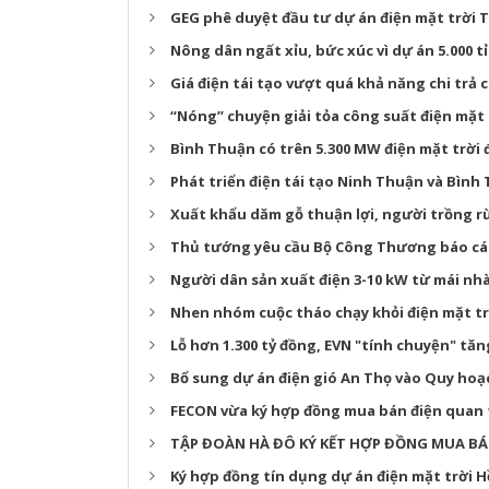
GEG phê duyệt đầu tư dự án điện mặt trời 
Nông dân ngất xỉu, bức xúc vì dự án 5.000 
Giá điện tái tạo vượt quá khả năng chi trả
“Nóng” chuyện giải tỏa công suất điện mặt 
Bình Thuận có trên 5.300 MW điện mặt trời 
Phát triển điện tái tạo Ninh Thuận và Bình
Xuất khẩu dăm gỗ thuận lợi, người trồng r
Thủ tướng yêu cầu Bộ Công Thương báo cáo 
Người dân sản xuất điện 3-10 kW từ mái nhà
Nhen nhóm cuộc tháo chạy khỏi điện mặt tr
Lỗ hơn 1.300 tỷ đồng, EVN "tính chuyện" tăn
Bổ sung dự án điện gió An Thọ vào Quy hoạ
FECON vừa ký hợp đồng mua bán điện quan 
TẬP ĐOÀN HÀ ĐÔ KÝ KẾT HỢP ĐỒNG MUA BÁN
Ký hợp đồng tín dụng dự án điện mặt trời 