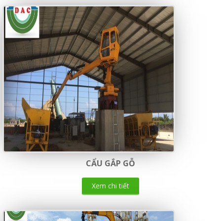
CẨU GẮP GỖ
Xem chi tiết