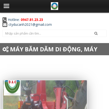
Hotline:
0947.81.23.23
ctyducanh2021@gmail.com
MÁY BĂM DĂM DI ĐỘNG, MÁY
BĂM DĂM NỐI MÁY KÉO, MÁY BĂM
DI ĐỘNG