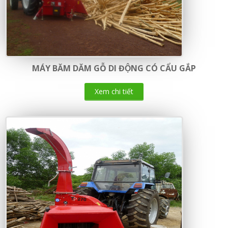
MÁY BĂM DĂM GỖ DI ĐỘNG CÓ CẨU GẮP
Xem chi tiết