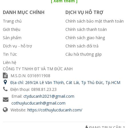
[ Xem thêm ]
DANH MỤC CHÍNH
DỊCH VỤ HỖ TRỢ
Trang chủ
Chính sách bảo mật thanh toán
Giới thiệu
Chính sách thanh toán
Sản phẩm
Chính sách giao hàng
Dịch vụ - hỗ trợ
Chính sách đổi trả
Tin Tức
Câu hỏi thường gặp
Liên hệ
CÔNG TY TNHH ĐT VÀ TM ĐỨC ANH
M.S.D.N: 0316911908
Địa chỉ:
269/2A Lê Văn Thịnh, Cát Lái, Tp Thủ Đức, Tp.HCM
Điện thoại:
0898.81.23.23
Email:
ctyducanh2021@gmail.com
cothuylucducanh@gmail.com
Website:
https://cothuylucducanh.com/
ĐANG TRUY CẬP:
1