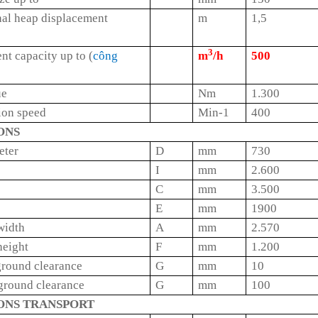
al heap displacement
m
1,5
3
t capacity up to (
công
m
/h
500
ue
Nm
1.300
ion speed
Min-1
400
ONS
eter
D
mm
730
I
mm
2.600
C
mm
3.500
E
mm
1900
width
A
mm
2.570
height
F
mm
1.200
round clearance
G
mm
10
round clearance
G
mm
100
ONS TRANSPORT