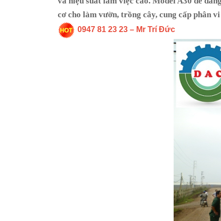
và hiệu suất làm việc cao. Model A30 dễ dàng
cơ cho làm vườn, trồng cây, cung cấp phân vi s
0947 81 23 23 – Mr Trí Đức