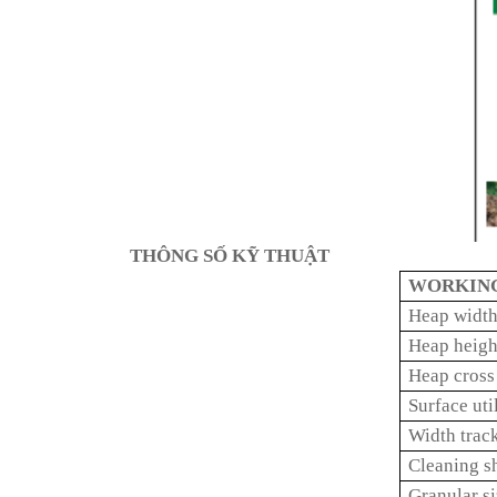
THÔNG SỐ KỸ THUẬT
WORKING
Heap width 
Heap height
Heap cross
Surface uti
Width track
Cleaning s
Granular si