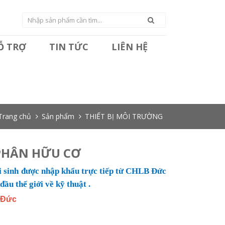
HỖ TRỢ
TIN TỨC
LIÊN HỆ
Trang chủ
Sản phẩm
THIẾT BỊ MÔI TRƯỜNG
PHÂN HỮU CƠ
i sinh được nhập khẩu trực tiếp từ CHLB Đức
đầu thế giới về kỹ thuật .
í Đức