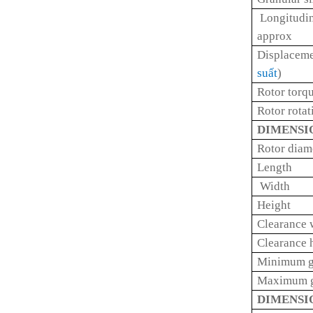
Longitudin
approx
Displacemen
suất
)
Rotor torq
Rotor rotat
DIMENSI
Rotor diam
Length
Width
Height
Clearance 
Clearance 
Minimum g
Maximum g
DIMENSI