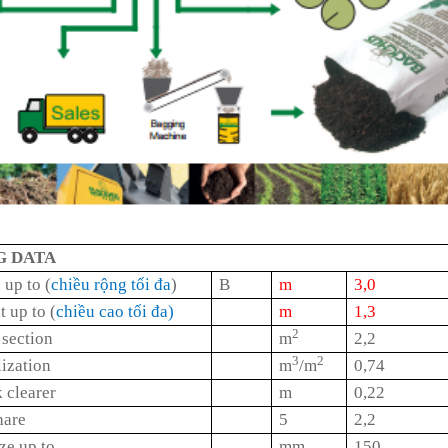
 DATA
up to (
chiều rộng tối đa
)
B
m
3,0
 up to (
chiều cao tối đa)
m
1,3
2
 section
m
2,2
3
2
lization
m
/m
0,74
 clearer
m
0,22
hare
5
2,2
ze up to
mm
150