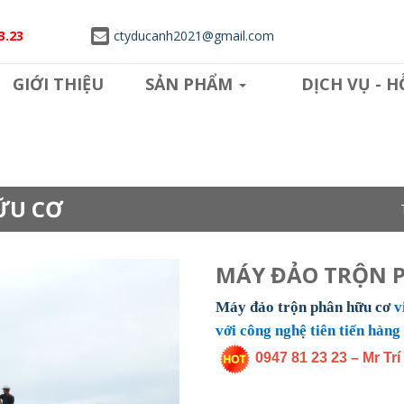
3.23
ctyducanh2021@gmail.com
GIỚI THIỆU
SẢN PHẨM
DỊCH VỤ - 
ỮU CƠ
MÁY ĐẢO TRỘN 
Máy đảo trộn phân hữu cơ
v
với công nghệ tiên tiến hàng 
0947 81 23 23 – Mr Tr