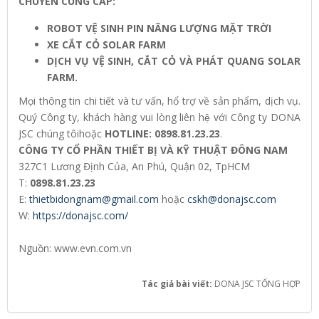
CHUYÊN CUNG CẤP:
ROBOT VỆ SINH PIN NĂNG LƯỢNG MẶT TRỜI
XE CẮT CỎ SOLAR FARM
DỊCH VỤ VỆ SINH, CẮT CỎ VÀ PHÁT QUANG SOLAR
FARM.
Mọi thông tin chi tiết và tư vấn, hổ trợ về sản phẩm, dịch vụ.
Quý Công ty, khách hàng vui lòng liên hệ với Công ty DONA
JSC chúng tôihoặc
HOTLINE: 0898.81.23.23
.
CÔNG TY CỔ PHẦN THIẾT BỊ VÀ KỸ THUẬT ĐÔNG NAM
327C1 Lương Định Của, An Phú, Quận 02, TpHCM
T:
0898.81.23.23
E:
thietbidongnam@gmail.com
hoặc
cskh@donajsc.com
W:
https://donajsc.com/
Nguồn: www.evn.com.vn
Tác giả bài viết:
DONA JSC TỔNG HỢP