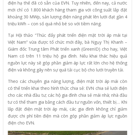
điện hạ thế đã có sẵn của EVN. Tuy nhiên, đến nay, cả nước
mới chỉ có 1.800 khách hàng tham gia với công suất lắp đặt
khoảng 30 MWp, sản lượng điện năng phát lên lưới đạt gần 4
triệu kWh – con số quá nhỏ bé so với tiềm năng.
Tại Hội thảo “Thúc đẩy phát triển điện mặt trời áp mái tại
Việt Nam” vừa được tổ chức mới đây, bà Ngụy Thị Khanh –
Giám đốc Trung tâm Phát triển xanh (GreenID) cho hay, Việt
Nam có trên 11 triệu hộ gia đình. Nếu khai thác hiệu quả
nguồn lực này sẽ góp phần giảm áp lực rất lớn cho hệ thống
điện và không gây nên sự quá tải cục bộ cho lưới truyền tải.
Theo các chuyên gia năng lượng, điện mặt trời áp mái còn
có thể triển khai theo hình thức chia sẻ: EVN chia sẻ lưới điện
cho các nhà đầu tư; các hộ gia đình chia sẻ mái nhà; nhà đầu
tư có thể tham gia bằng cách đầu tư nguồn vốn, thiết bị… Khi
lắp đặt điện mặt trời áp mái, các gia đình không chỉ giảm
được chi phí tiền điện mà còn góp phần giảm áp lực nguồn
điện cho EVN.