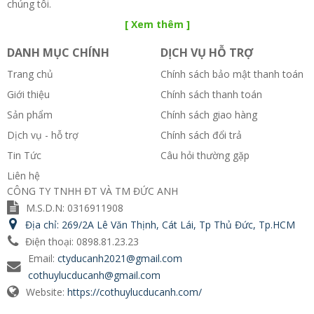
chúng tôi.
[ Xem thêm ]
DANH MỤC CHÍNH
DỊCH VỤ HỖ TRỢ
Trang chủ
Chính sách bảo mật thanh toán
Giới thiệu
Chính sách thanh toán
Sản phẩm
Chính sách giao hàng
Dịch vụ - hỗ trợ
Chính sách đổi trả
Tin Tức
Câu hỏi thường gặp
Liên hệ
CÔNG TY TNHH ĐT VÀ TM ĐỨC ANH
M.S.D.N: 0316911908
Địa chỉ:
269/2A Lê Văn Thịnh, Cát Lái, Tp Thủ Đức, Tp.HCM
Điện thoại:
0898.81.23.23
Email:
ctyducanh2021@gmail.com
cothuylucducanh@gmail.com
Website:
https://cothuylucducanh.com/